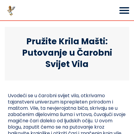
Pružite Krila Mašti:
Putovanje u Čarobni
Svijet Vila
Uvodeći se u čarobni svijet vila, otkrivamo
tajanstveni univerzum isprepleten prirodom i
maštom. Vile, ta nevjerojatna bića, skrivaju se u
zabačenim dijelovima šuma i vrtova, čuvajući svoje
magične čari daleko od ljudskih očiju. U ovom
blogu, zaputit ćemo se na putovanje kroz
bajkovite krajolike i otkriti čari i značenja koja vile