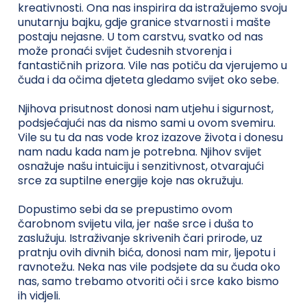
kreativnosti. Ona nas inspirira da istražujemo svoju
unutarnju bajku, gdje granice stvarnosti i mašte
postaju nejasne. U tom carstvu, svatko od nas
može pronaći svijet čudesnih stvorenja i
fantastičnih prizora. Vile nas potiču da vjerujemo u
čuda i da očima djeteta gledamo svijet oko sebe.
Njihova prisutnost donosi nam utjehu i sigurnost,
podsjećajući nas da nismo sami u ovom svemiru.
Vile su tu da nas vode kroz izazove života i donesu
nam nadu kada nam je potrebna. Njihov svijet
osnažuje našu intuiciju i senzitivnost, otvarajući
srce za suptilne energije koje nas okružuju.
Dopustimo sebi da se prepustimo ovom
čarobnom svijetu vila, jer naše srce i duša to
zaslužuju. Istraživanje skrivenih čari prirode, uz
pratnju ovih divnih bića, donosi nam mir, ljepotu i
ravnotežu. Neka nas vile podsjete da su čuda oko
nas, samo trebamo otvoriti oči i srce kako bismo
ih vidjeli.