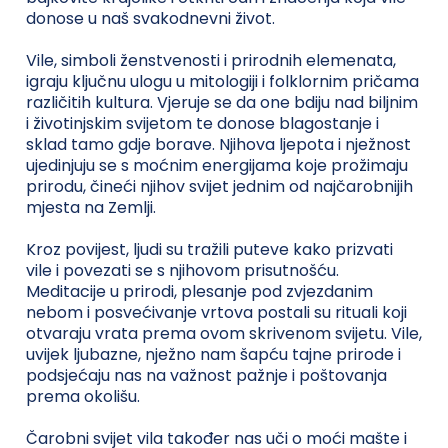
donose u naš svakodnevni život.
Vile, simboli ženstvenosti i prirodnih elemenata,
igraju ključnu ulogu u mitologiji i folklornim pričama
različitih kultura. Vjeruje se da one bdiju nad biljnim
i životinjskim svijetom te donose blagostanje i
sklad tamo gdje borave. Njihova ljepota i nježnost
ujedinjuju se s moćnim energijama koje prožimaju
prirodu, čineći njihov svijet jednim od najčarobnijih
mjesta na Zemlji.
Kroz povijest, ljudi su tražili puteve kako prizvati
vile i povezati se s njihovom prisutnošću.
Meditacije u prirodi, plesanje pod zvjezdanim
nebom i posvećivanje vrtova postali su rituali koji
otvaraju vrata prema ovom skrivenom svijetu. Vile,
uvijek ljubazne, nježno nam šapću tajne prirode i
podsjećaju nas na važnost pažnje i poštovanja
prema okolišu.
Čarobni svijet vila također nas uči o moći mašte i