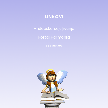
LINKOVI
Anđeosko iscjeljivanje
Portal Harmonija
O Conny